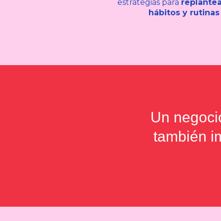
estrategias para
replantea
hábitos y rutinas
Un negocio
también im