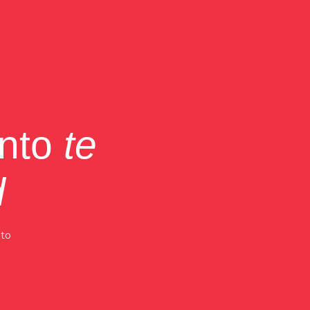
ento
te
d
nto