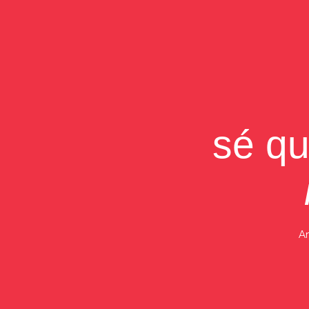
sé q
An