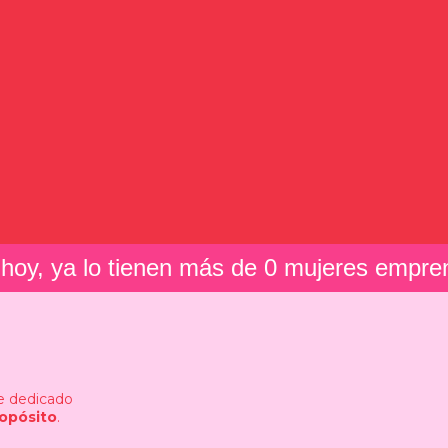
 hoy, ya lo tienen más de 
0
 mujeres empre
e dedicado
ropósito
.