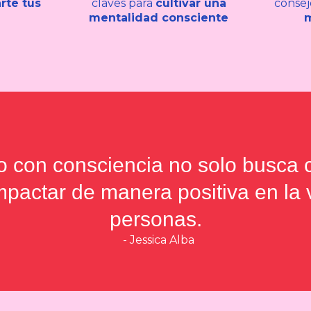
rte tus
claves para
cultivar una
consej
mentalidad consciente
m
 con consciencia no solo busca c
pactar de manera positiva en la 
personas.
- Jessica Alba