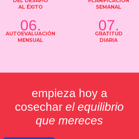
DEL DESAFÍO
PLANIFICACIÓN
AL ÉXITO
SEMANAL
06.
07.
AUTOEVALUACIÓN
GRATITUD
MENSUAL
DIARIA
empieza hoy a
cosechar
el equilibrio
que mereces