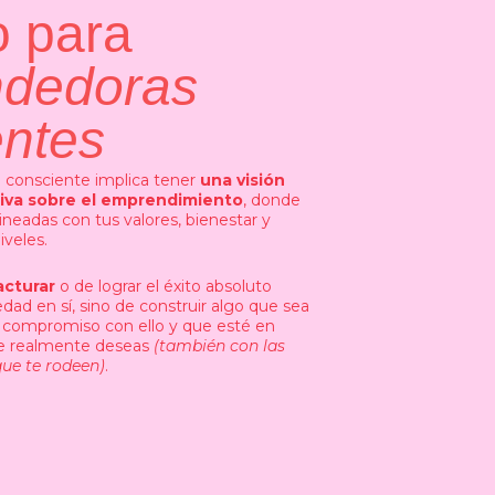
o para
dedoras
entes
consciente implica tener
una visión
exiva sobre el emprendimiento
, donde
ineadas con tus valores, bienestar y
iveles.
acturar
o de lograr el éxito absoluto
dad en sí, sino de construir algo que sea
s compromiso con ello y que esté en
ue realmente deseas
(también con las
que te rodeen)
.