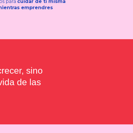
os para
cuidar de ti misma
ientras emprendres
recer, sino
vida de las