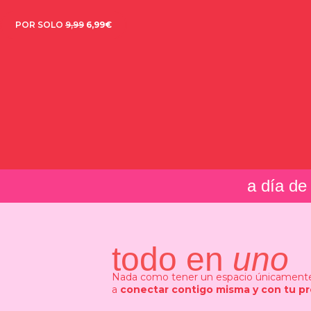
POR SOLO
9,99
6,99€
a día de
todo en
uno
Nada como tener un espacio únicament
a
conectar contigo misma
y con tu p